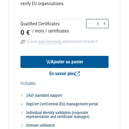
verify EU organisations.
Quantity
Qualified Certificates
-
+
0 €
/ mois
/ certificates
12 mois
auto-renewing
abonnement
924,00 €
Ajouter au panier
En savoir plus
Includes:
24x5 standard support
DigiCert CertCentral (EU) management portal
Individual identity validation (corporate
representative and certificate manager)
Domain validation