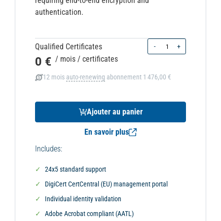
requiring end-to-end encryption and
authentication.
Quantity
Qualified Certificates
-
+
0 €
/ mois
/ certificates
12 mois
auto-renewing
abonnement
1 476,00 €
Ajouter au panier
En savoir plus
Includes:
24x5 standard support
DigiCert CertCentral (EU) management portal
Individual identity validation
Adobe Acrobat compliant (AATL)