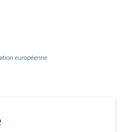
lation européenne
e