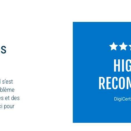
ts
 s’est
roblème
es et des
ci pour