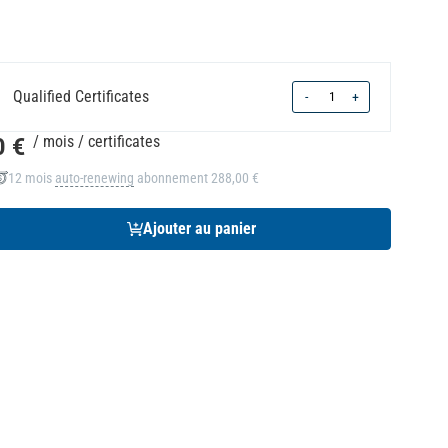
Quantity
Qualified Certificates
-
+
0 €
/ mois
/ certificates
12 mois
auto-renewing
abonnement
288,00 €
Ajouter au panier