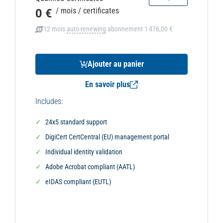
0 €
/ mois
/ certificates
12 mois
auto-renewing
abonnement
1 476,00 €
Ajouter au panier
En savoir plus
Includes:
24x5 standard support
DigiCert CertCentral (EU) management portal
Individual identity validation
Adobe Acrobat compliant (AATL)
eIDAS compliant (EUTL)