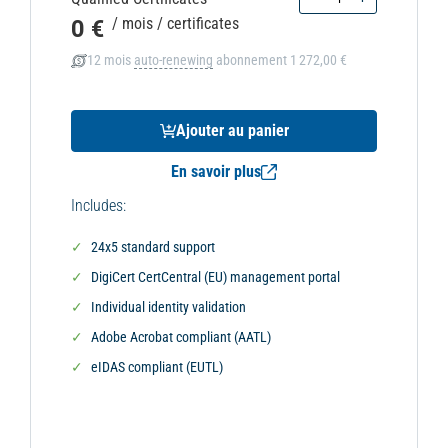
0 €
/ mois
/ certificates
12 mois
auto-renewing
abonnement
1 272,00 €
Ajouter au panier
En savoir plus
Includes:
24x5 standard support
DigiCert CertCentral (EU) management portal
Individual identity validation
Adobe Acrobat compliant (AATL)
eIDAS compliant (EUTL)