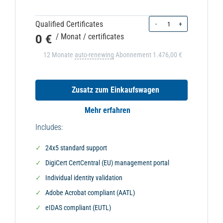
Quantity
Qualified Certificates
-
+
0 €
/ Monat
/ certificates
12 Monate
auto-renewing
Abonnement
1.476,00 €
Zusatz zum Einkaufswagen
Mehr erfahren
Includes:
24x5 standard support
DigiCert CertCentral (EU) management portal
Individual identity validation
Adobe Acrobat compliant (AATL)
eIDAS compliant (EUTL)