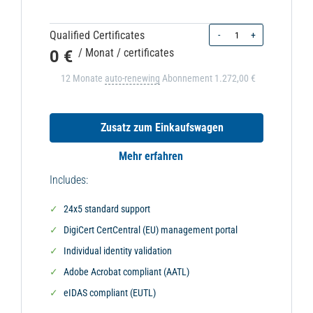
Quantity
Qualified Certificates
-
+
0 €
/ Monat
/ certificates
12 Monate
auto-renewing
Abonnement
1.272,00 €
Zusatz zum Einkaufswagen
Mehr erfahren
Includes:
24x5 standard support
DigiCert CertCentral (EU) management portal
Individual identity validation
Adobe Acrobat compliant (AATL)
eIDAS compliant (EUTL)