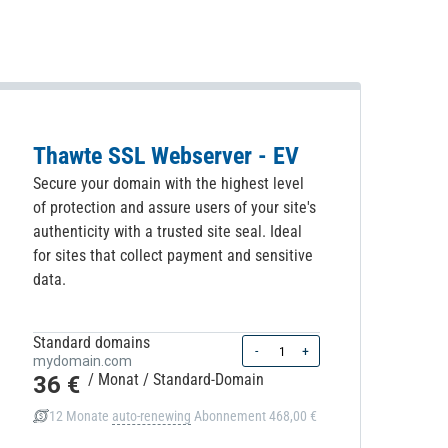
Thawte SSL Webserver - EV
Secure your domain with the highest level
of protection and assure users of your site's
authenticity with a trusted site seal. Ideal
for sites that collect payment and sensitive
data.
Standard domains
Quantity
-
+
mydomain.com
36 €
/ Monat
/ Standard-Domain
12 Monate
auto-renewing
Abonnement
468,00 €