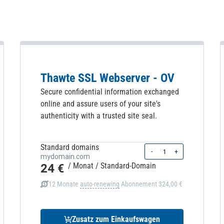
Thawte SSL Webserver - OV
Secure confidential information exchanged
online and assure users of your site's
authenticity with a trusted site seal.
Standard domains
Quantity
-
+
mydomain.com
24 €
/ Monat
/ Standard-Domain
12 Monate
auto-renewing
Abonnement
324,00 €
Zusatz zum Einkaufswagen