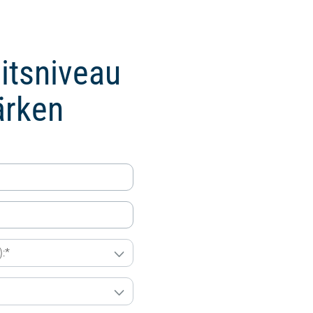
eitsniveau
ärken