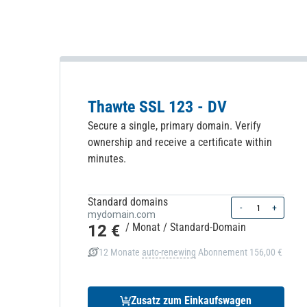
Thawte SSL 123 - DV
Secure a single, primary domain. Verify
ownership and receive a certificate within
minutes.
Standard domains
Quantity
-
+
mydomain.com
12 €
/ Monat
/ Standard-Domain
12 Monate
auto-renewing
Abonnement
156,00 €
Zusatz zum Einkaufswagen