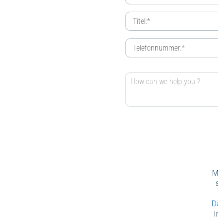
M
D
I