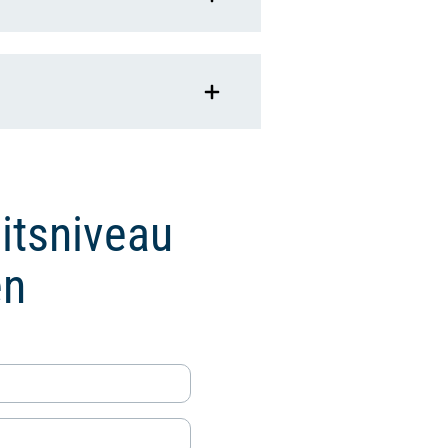
eitsniveau
en