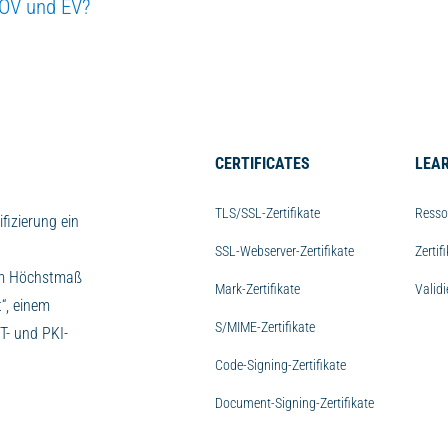
, OV und EV?
CERTIFICATES
LEA
TLS/SSL-Zertifikate
Resso
fizierung ein
SSL-Webserver-Zertifikate
Zertif
nem Höchstmaß
Mark-Zertifikate
Valid
“, einem
S/MIME-Zertifikate
T- und PKI-
Code-Signing-Zertifikate
Document-Signing-Zertifikate