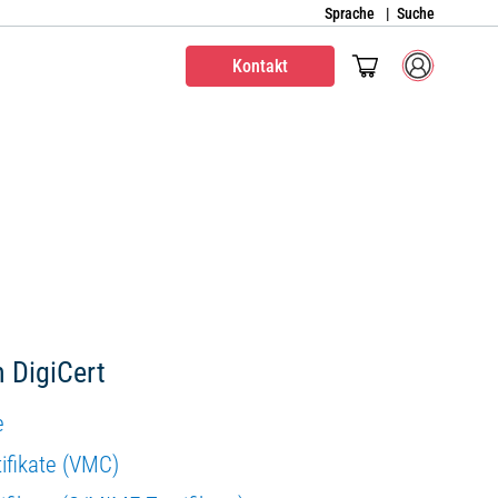
Sprache
Suche
Kontakt
n DigiCert
e
tifikate (VMC)