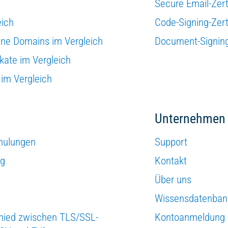
Secure Email-Zert
eich
Code-Signing-Zert
zelne Domains im Vergleich
Document-Signing-
ikate im Vergleich
 im Vergleich
Unternehmen
hulungen
Support
ng
Kontakt
Über uns
Wissensdatenban
chied zwischen TLS/SSL-
Kontoanmeldung