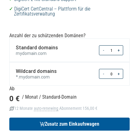
DigiCert CertCentral – Plattform für die
Zertifikatsverwaltung
Anzahl der zu schützenden Domänen?
Standard domains
Quantity
-
+
mydomain.com
Wildcard domains
Quantity
-
+
*.mydomain.com
Ab
0 €
/ Monat
/ Standard-Domain
12 Monate
auto-renewing
Abonnement
156,00 €
Zusatz zum Einkaufswagen