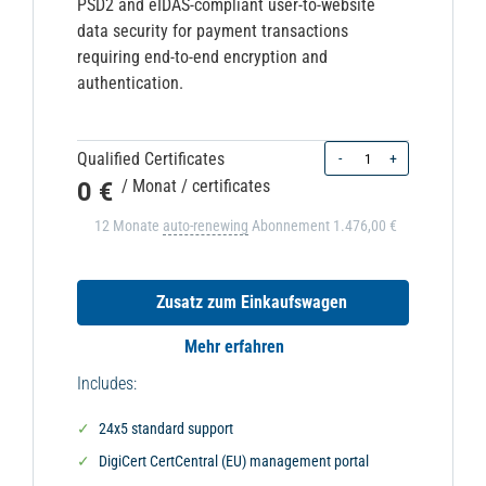
PSD2 and eIDAS-compliant user-to-website
data security for payment transactions
requiring end-to-end encryption and
authentication.
Quantity
Qualified Certificates
-
+
0 €
/ Monat
/ certificates
12 Monate
auto-renewing
Abonnement
1.476,00 €
Zusatz zum Einkaufswagen
Mehr erfahren
Includes:
24x5 standard support
DigiCert CertCentral (EU) management portal