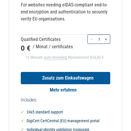
For websites needing eIDAS-compliant end-to-
end encryption and authentication to securely
verify EU organisations.
Quantity
Qualified Certificates
-
+
0 €
/ Monat
/ certificates
12 Monate
auto-renewing
Abonnement
924,00 €
Zusatz zum Einkaufswagen
Mehr erfahren
Includes:
24x5 standard support
DigiCert CertCentral (EU) management portal
Individual identity validation (corporate